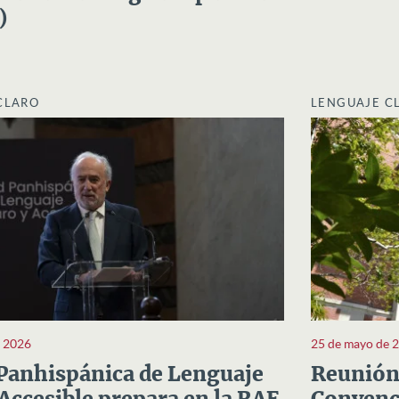
)
CLARO
LENGUAJE C
e 2026
25 de mayo de 
Panhispánica de Lenguaje
Reunión 