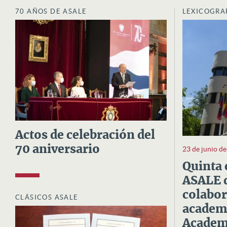
70 AÑOS DE ASALE
LEXICOGRA
Actos de celebración del
70 aniversario
23 de junio d
Quinta 
ASALE d
colabor
CLÁSICOS ASALE
academi
Academi