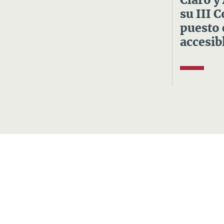
Claro y
su III 
puesto 
accesibl