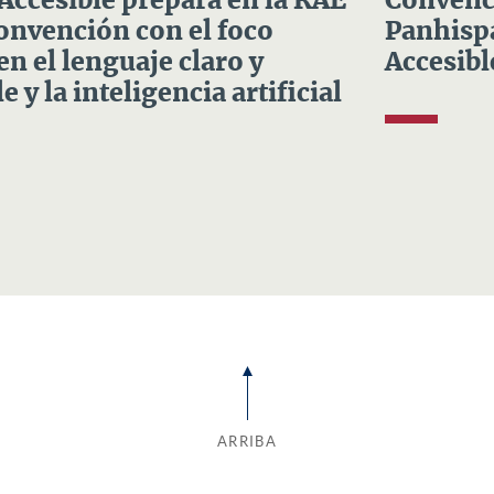
 Accesible prepara en la RAE
Convenci
Convención con el foco
Panhispá
en el lenguaje claro y
Accesibl
e y la inteligencia artificial
ARRIBA