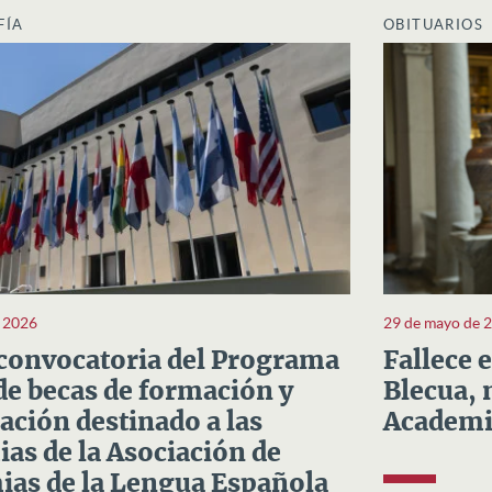
FÍA
OBITUARIOS
e 2026
29 de mayo de 
convocatoria del Programa
Fallece 
e becas de formación y
Blecua, 
ación destinado a las
Academi
as de la Asociación de
as de la Lengua Española