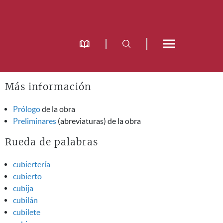
Más información
Prólogo
de la obra
Preliminares
(abreviaturas) de la obra
Rueda de palabras
cubiertería
cubierto
cubija
cubilán
cubilete