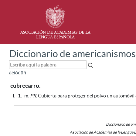
Diccionario de americanismos
á
é
í
ó
ú
ü
ñ
cubrecarro.
I.
1.
m.
PR.
Cubierta
para proteger del polvo un automóvil
Diccionario de a
Asociación de Academias de la Lengua 