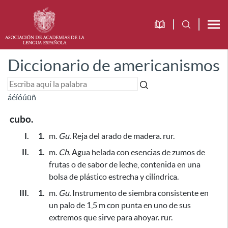
Diccionario de americanismos
á
é
í
ó
ú
ü
ñ
cubo.
I.
1.
m.
Gu.
Reja del arado de madera. rur.
II.
1.
m.
Ch.
Agua helada con esencias de zumos de
frutas o de sabor de leche,
contenida en una
bolsa de plástico estrecha y cilíndrica
.
III.
1.
m.
Gu.
Instrumento de siembra consistente en
un palo de 1,5 m con punta en uno de sus
extremos
que sirve para ahoyar
. rur.