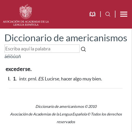
Diccionario de americanismos
á
é
í
ó
ú
ü
ñ
excederse.
I.
1.
intr. prnl.
ES.
Lucirse, hacer algo muy bien.
Diccionario de americanismos © 2010
Asociación de Academias de la Lengua Española © Todos los derechos
reservados