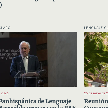
)
CLARO
LENGUAJE C
e 2026
25 de mayo de 
Panhispánica de Lenguaje
Reunión 