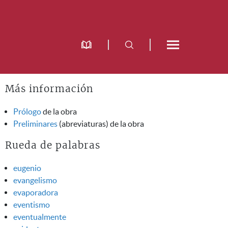
Más información
Prólogo
de la obra
Preliminares
(abreviaturas) de la obra
Rueda de palabras
eugenio
evangelismo
evaporadora
eventismo
eventualmente