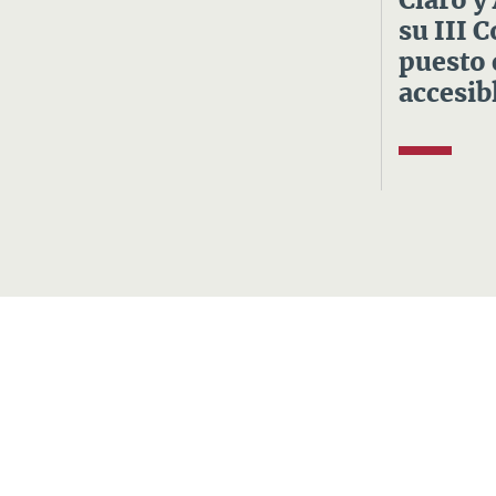
Claro y
su III 
puesto 
accesibl