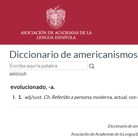
Diccionario de americanismos
á
é
í
ó
ú
ü
ñ
evolucionado, -a.
I.
1.
adj/sust.
Ch.
Referido a persona
, moderna, actual, con
Diccionario de a
Asociación de Academias de la Lengua 