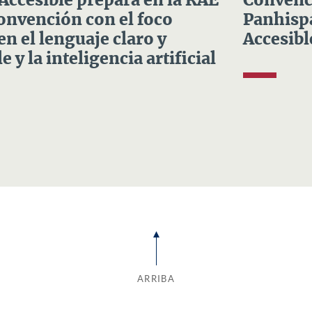
 Accesible prepara en la RAE
Convenci
Convención con el foco
Panhispá
en el lenguaje claro y
Accesibl
e y la inteligencia artificial
ARRIBA