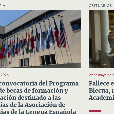
FÍA
OBITUARIOS
e 2026
29 de mayo de 
convocatoria del Programa
Fallece 
e becas de formación y
Blecua, 
ación destinado a las
Academi
as de la Asociación de
as de la Lengua Española