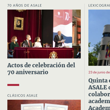
70 AÑOS DE ASALE
LEXICOGRA
Actos de celebración del
70 aniversario
23 de junio d
Quinta 
ASALE d
colabor
CLÁSICOS ASALE
academi
Academi