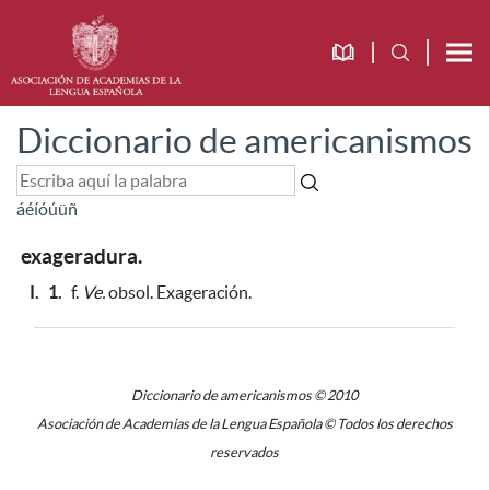
Diccionario de americanismos
á
é
í
ó
ú
ü
ñ
exageradura.
I.
1.
f.
Ve.
obsol. Exageración.
Diccionario de americanismos © 2010
Asociación de Academias de la Lengua Española © Todos los derechos
reservados