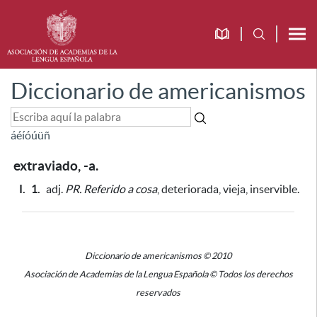
Diccionario de americanismos
á
é
í
ó
ú
ü
ñ
extraviado, -a.
I.
1.
adj.
PR.
Referido a cosa
, deteriorada, vieja, inservible.
Diccionario de americanismos © 2010
Asociación de Academias de la Lengua Española © Todos los derechos
reservados