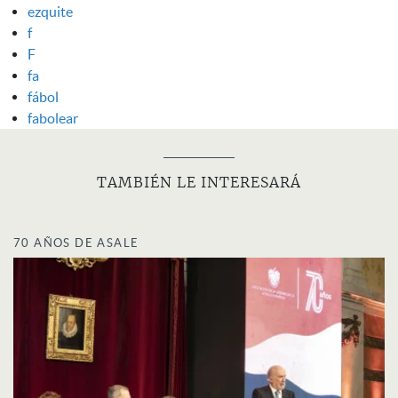
ezquite
f
F
fa
fábol
fabolear
TAMBIÉN LE INTERESARÁ
70 AÑOS DE ASALE