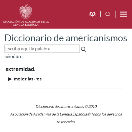
Diccionario de americanismos
á
é
í
ó
ú
ü
ñ
extremidad.
▶
meter las
~
es
.
Diccionario de americanismos © 2010
Asociación de Academias de la Lengua Española © Todos los derechos
reservados