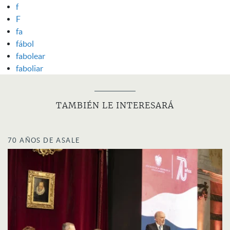
f
F
fa
fábol
fabolear
faboliar
TAMBIÉN LE INTERESARÁ
70 AÑOS DE ASALE