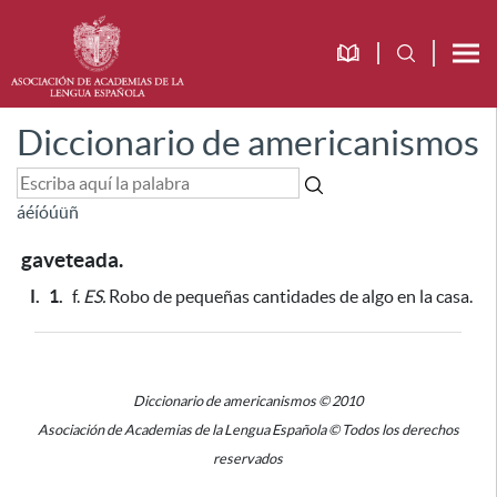
Diccionario de americanismos
á
é
í
ó
ú
ü
ñ
gaveteada.
I.
1.
f.
ES.
Robo de pequeñas cantidades de algo en la casa.
Diccionario de americanismos © 2010
Asociación de Academias de la Lengua Española © Todos los derechos
reservados