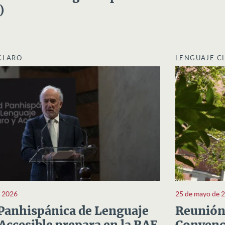
)
CLARO
LENGUAJE C
e 2026
25 de mayo de 
Panhispánica de Lenguaje
Reunión 