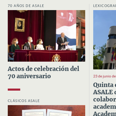
70 AÑOS DE ASALE
LEXICOGRA
Actos de celebración del
70 aniversario
23 de junio d
Quinta 
ASALE d
colabor
CLÁSICOS ASALE
academi
Academi