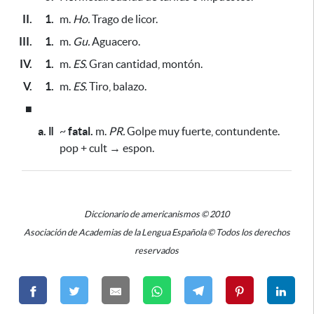
II.
1.
m.
Ho.
Trago de licor.
III.
1.
m.
Gu.
Aguacero.
IV.
1.
m.
ES.
Gran cantidad, montón.
V.
1.
m.
ES.
Tiro, balazo.
■
a. ǁ
~
fatal.
m.
PR.
Golpe muy fuerte, contundente.
pop + cult → espon.
Diccionario de americanismos © 2010
Asociación de Academias de la Lengua Española © Todos los derechos
reservados