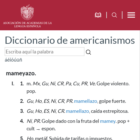
Diccionario de americanismos
á
é
í
ó
ú
ü
ñ
mameyazo.
I.
1.
m.
Mx
,
Gu
,
Ni
,
CR
,
Pa
,
Cu
,
PR
,
Ve.
Golpe violento.
pop.
2.
Gu
,
Ho
,
ES
,
Ni
,
CR
,
PR.
mamellazo
, golpe fuerte
.
3.
Gu
,
Ho
,
ES
,
Ni
,
CR.
mamellazo
, caída estrepitosa.
4.
Ni
,
PR.
Golpe dado con la fruta del
mamey
. pop +
cult → espon.
5.
Ho.
metáf. Subida de tarifas o impuestos.