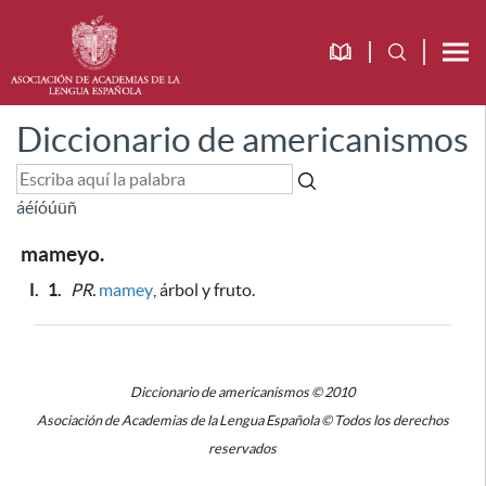
Diccionario de americanismos
á
é
í
ó
ú
ü
ñ
mameyo.
I.
1.
PR.
mamey
, árbol y fruto.
Diccionario de americanismos © 2010
Asociación de Academias de la Lengua Española © Todos los derechos
reservados