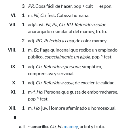
3.
PR.
Cosa fácil de hacer. pop + cult → espon.
VI.
1.
m.
Ni
;
Co
, fest. Cabeza humana.
VII.
1.
adj/sust.
Ni
,
Pa
,
Cu
,
RD.
Referido a color
,
anaranjado
o similar al del mamey,
fruto.
2.
adj.
RD.
Referido a cosa
, de color mamey.
VIII.
1.
m.
Ec.
Paga quincenal que recibe un empleado
público,
especialmente un
. pop ^ fest.
pipón
IX.
1.
adj.
Cu.
Referido a persona
, simpática,
comprensiva y servicial.
X.
1.
adj.
Cu.
Referido a cosa
, de excelente calidad.
XI.
1.
m-f.
Ho.
Persona que gusta de emborracharse.
pop ^ fest.
XII.
1.
m.
Ho.
juv. Hombre afeminado u homosexual.
■
a. ǁ
~
amarillo.
Cu
,
Ec.
mamey
, árbol y fruto.