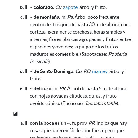
b. ǁ
~
colorado.
Cu.
zapote
, árbol y fruto.
c. ǁ
~
de montaña.
m.
Pa.
Árbol poco frecuente
dentro del bosque, de hasta 30 m de altura, con
corteza ligeramente corchosa, hojas simples y
alternas, flores blancas agrupadas y frutos entre
elipsoides y ovoides;
la pulpa de los frutos
maduros es comestible
. (Sapotaceae;
Pouteria
fossicola
).
d. ǁ
~
de Santo Domingo.
Cu
,
RD.
mamey
, árbol y
fruto.
e. ǁ
~
del cura.
m.
PR.
Árbol de hasta 5 m de altura,
con hojas aovadas elípticas, duras, y fruto
ovoide cónico. (Theaceae;
Taonabo stahlii
).
◪
a. ǁ
con la boca es un
~
.
fr. prov.
PR.
Indica que hay
cosas que parecen fáciles por fuera, pero que
realmente no lo son. pop + cult → espon.