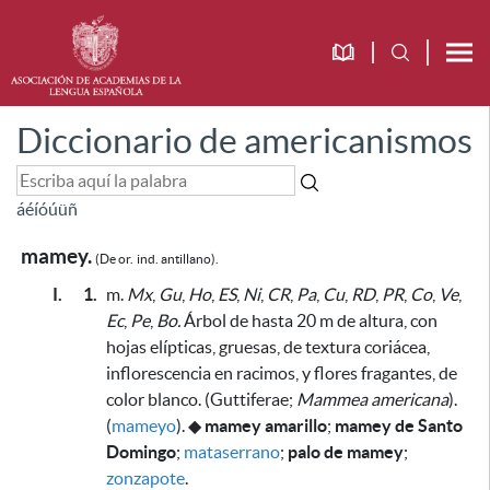
Diccionario de americanismos
á
é
í
ó
ú
ü
ñ
mamey.
(De or.
ind. antillano).
I.
1.
m.
Mx
,
Gu
,
Ho
,
ES
,
Ni
,
CR
,
Pa
,
Cu
,
RD
,
PR
,
Co
,
Ve
,
Ec
,
Pe
,
Bo.
Árbol de hasta 20 m de altura, con
hojas elípticas, gruesas, de textura coriácea,
inflorescencia en racimos, y flores fragantes, de
color blanco. (Guttiferae;
Mammea americana
).
(
mameyo
).
◆
mamey amarillo
;
mamey de Santo
Domingo
;
mataserrano
;
palo de mamey
;
zonzapote
.