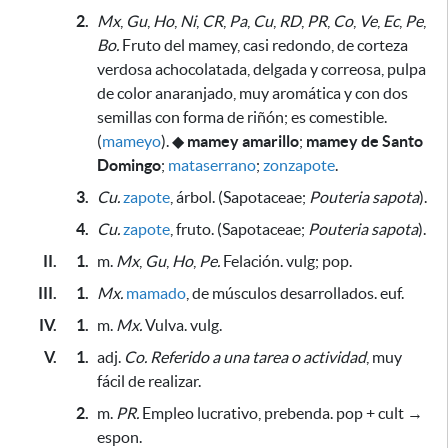
2.
Mx
,
Gu
,
Ho
,
Ni
,
CR
,
Pa
,
Cu
,
RD
,
PR
,
Co
,
Ve
,
Ec
,
Pe
,
Bo.
Fruto del mamey, casi redondo, de corteza
verdosa achocolatada, delgada y correosa, pulpa
de color anaranjado, muy aromática y con dos
semillas con forma de riñón;
es comestible
.
(
mameyo
).
◆
mamey amarillo
;
mamey de Santo
Domingo
;
mataserrano
;
zonzapote
.
3.
Cu.
zapote
, árbol. (Sapotaceae;
Pouteria sapota
).
4.
Cu.
zapote
, fruto. (Sapotaceae;
Pouteria sapota
).
II.
1.
m.
Mx
,
Gu
,
Ho
,
Pe.
Felación. vulg; pop.
III.
1.
Mx.
mamado
, de músculos desarrollados. euf.
IV.
1.
m.
Mx.
Vulva. vulg.
V.
1.
adj.
Co.
Referido a una tarea o actividad
, muy
fácil de realizar.
2.
m.
PR.
Empleo lucrativo, prebenda. pop + cult →
espon.