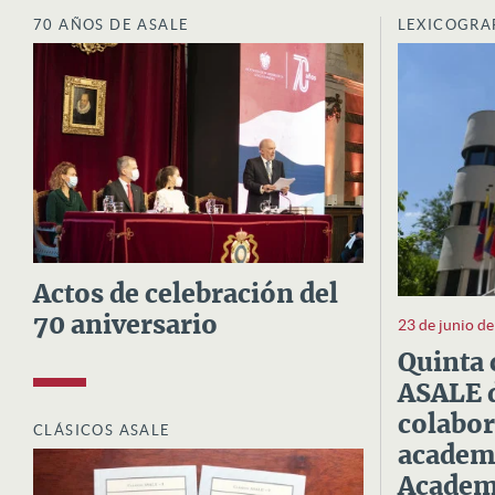
70 AÑOS DE ASALE
LEXICOGRA
Actos de celebración del
70 aniversario
23 de junio d
Quinta 
ASALE d
colabor
CLÁSICOS ASALE
academi
Academi