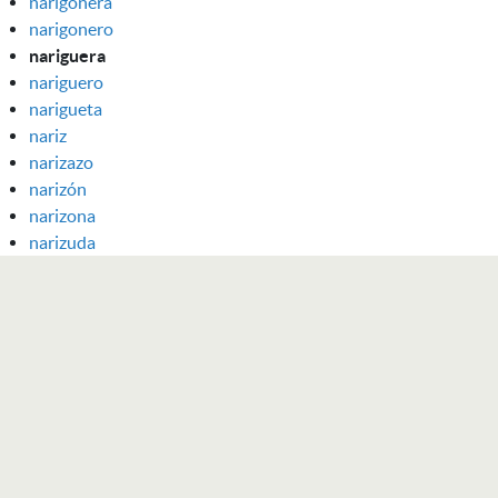
narigonera
narigonero
nariguera
nariguero
narigueta
nariz
narizazo
narizón
narizona
narizuda