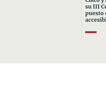
Claro y
su III 
puesto 
accesibl