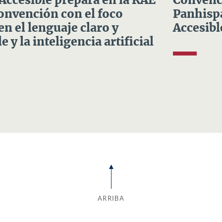
 Accesible prepara en la RAE
Convenci
Convención con el foco
Panhispá
en el lenguaje claro y
Accesibl
e y la inteligencia artificial
ARRIBA