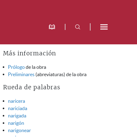
Más información
Prólogo
de la obra
Preliminares
(abreviaturas) de la obra
Rueda de palabras
naricera
nariciada
narigada
narigón
narigonear