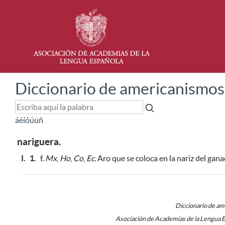
Diccionario de americanismos
á
é
í
ó
ú
ü
ñ
nariguera.
I.
1.
f.
Mx
,
Ho
,
Co
,
Ec.
Aro que se coloca en la nariz del gan
Diccionario de a
Asociación de Academias de la Lengua 