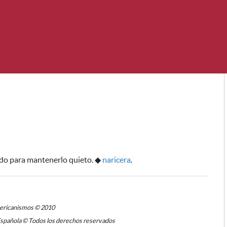
ado
para mantenerlo quieto
.
◆
naricera
.
mericanismos © 2010
Española © Todos los derechos reservados