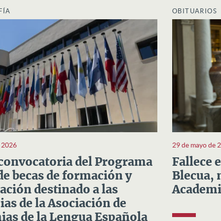
FÍA
OBITUARIOS
e 2026
29 de mayo de 
convocatoria del Programa
Fallece 
e becas de formación y
Blecua, 
ación destinado a las
Academi
as de la Asociación de
as de la Lengua Española