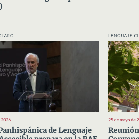
)
CLARO
LENGUAJE C
e 2026
25 de mayo de 
Panhispánica de Lenguaje
Reunión 