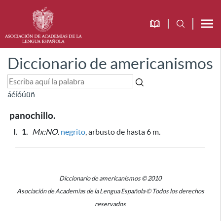
Diccionario de americanismos
á
é
í
ó
ú
ü
ñ
panochillo.
I.
1.
Mx:NO.
negrito
, arbusto de hasta 6 m.
Diccionario de americanismos © 2010
Asociación de Academias de la Lengua Española © Todos los derechos
reservados