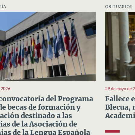
FÍA
OBITUARIOS
e 2026
29 de mayo de 
convocatoria del Programa
Fallece 
e becas de formación y
Blecua, 
ación destinado a las
Academi
as de la Asociación de
as de la Lengua Española