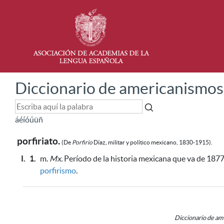
Diccionario de americanismos
á
é
í
ó
ú
ü
ñ
porfiriato.
(De
Porfirio
Díaz
,
militar y político mexicano, 1830-1915)
.
I.
1.
m.
Mx.
Período de la historia mexicana que va de 1877 a
porfirismo
.
Diccionario de a