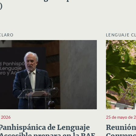
)
CLARO
LENGUAJE C
e 2026
25 de mayo de 
Panhispánica de Lenguaje
Reunión 