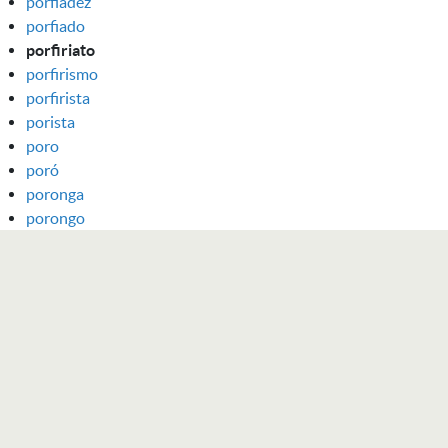
porfiadez
porfiado
porfiriato
porfirismo
porfirista
porista
poro
poró
poronga
porongo