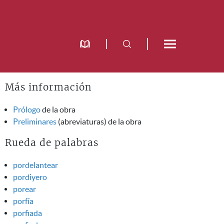
Más información
Prólogo
de la obra
Preliminares
(abreviaturas) de la obra
Rueda de palabras
pordelantear
pordiyero
porear
porfía
porfiada