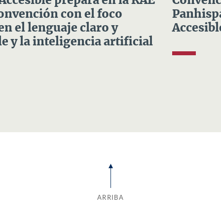
 Accesible prepara en la RAE
Convenci
Convención con el foco
Panhispá
en el lenguaje claro y
Accesibl
e y la inteligencia artificial
ARRIBA