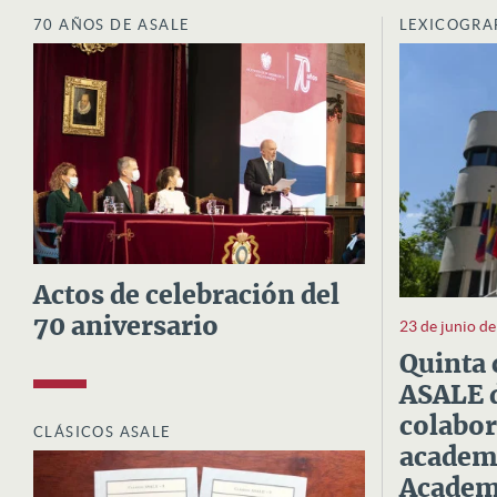
70 AÑOS DE ASALE
LEXICOGRA
Actos de celebración del
70 aniversario
23 de junio d
Quinta 
ASALE d
colabor
CLÁSICOS ASALE
academi
Academi