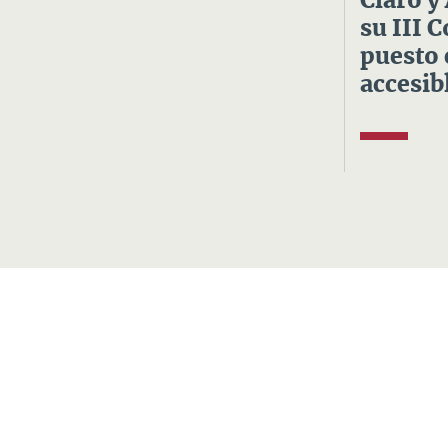
Claro y
su III 
puesto 
accesibl