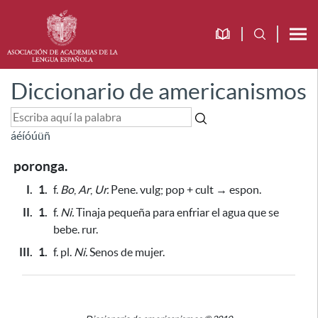
Diccionario de americanismos
á
é
í
ó
ú
ü
ñ
poronga.
I.
1.
f.
Bo
,
Ar
,
Ur.
Pene. vulg; pop + cult → espon.
II.
1.
f.
Ni.
Tinaja pequeña
para enfriar el agua que se
bebe
. rur.
III.
1.
f. pl.
Ni.
Senos de mujer.