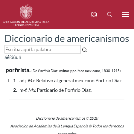
Diccionario de americanismos
á
é
í
ó
ú
ü
ñ
porfirista.
(De
Porfirio
Díaz, militar y político mexicano, 1830-1915).
I.
1.
adj.
Mx.
Relativo al general mexicano Porfirio Díaz.
2.
m-f.
Mx.
Partidario de Porfirio Díaz.
Diccionario de americanismos © 2010
Asociación de Academias de la Lengua Española © Todos los derechos
reservados