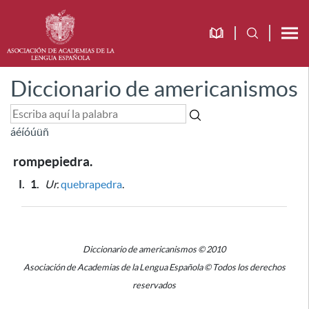
Diccionario de americanismos
á
é
í
ó
ú
ü
ñ
rompepiedra.
I.
1.
Ur.
quebrapedra
.
Diccionario de americanismos © 2010
Asociación de Academias de la Lengua Española © Todos los derechos
reservados