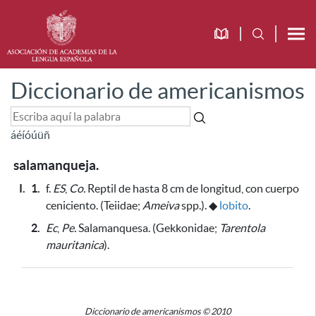
Diccionario de americanismos
á
é
í
ó
ú
ü
ñ
salamanqueja.
I.
1.
f.
ES
,
Co.
Reptil de hasta 8 cm de longitud, con cuerpo
ceniciento. (Teiidae;
Ameiva
spp.).
◆
lobito
.
2.
Ec
,
Pe.
Salamanquesa. (Gekkonidae;
Tarentola
mauritanica
).
Diccionario de americanismos © 2010