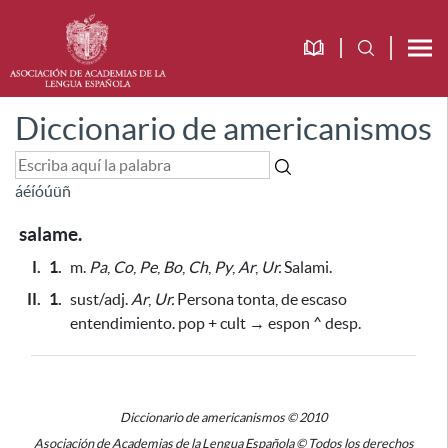
Diccionario de americanismos
á
é
í
ó
ú
ü
ñ
salame.
I.
1.
m.
Pa
,
Co
,
Pe
,
Bo
,
Ch
,
Py
,
Ar
,
Ur.
Salami.
II.
1.
sust/adj.
Ar
,
Ur.
Persona tonta, de escaso
entendimiento. pop + cult → espon ^ desp.
Diccionario de americanismos © 2010
Asociación de Academias de la Lengua Española © Todos los derechos