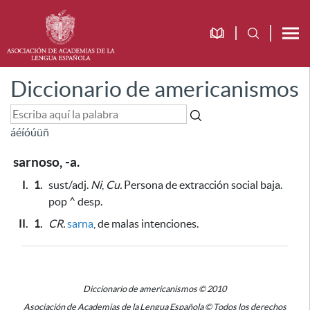
Diccionario de americanismos
á
é
í
ó
ú
ü
ñ
sarnoso, -a.
I.
1.
sust/adj.
Ni
,
Cu.
Persona de extracción social baja.
pop ^ desp.
II.
1.
CR.
sarna
, de malas intenciones.
Diccionario de americanismos © 2010
Asociación de Academias de la Lengua Española © Todos los derechos