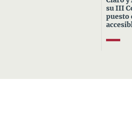
Claro y
su III 
puesto 
accesibl