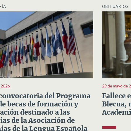
FÍA
OBITUARIOS
e 2026
29 de mayo de 
convocatoria del Programa
Fallece 
e becas de formación y
Blecua, 
ación destinado a las
Academi
as de la Asociación de
as de la Lengua Española