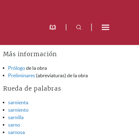
Más información
Prólogo
de la obra
Preliminares
(abreviaturas) de la obra
Rueda de palabras
sarnienta
sarniento
sarnilla
sarno
sarnosa