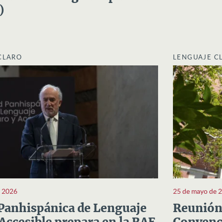
)
CLARO
LENGUAJE C
e 2026
25 de mayo de 
Panhispánica de Lenguaje
Reunión 