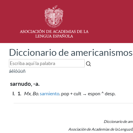
Diccionario de americanismos
á
é
í
ó
ú
ü
ñ
sarnudo, -a.
I.
1.
Mx
,
Bo.
sarniento
. pop + cult → espon ^ desp.
Diccionario de a
Asociación de Academias de la Lengua 