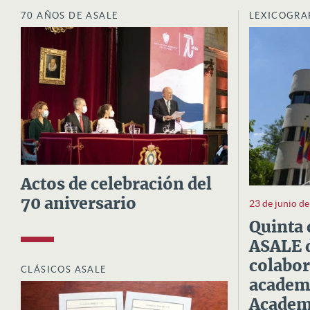
70 AÑOS DE ASALE
LEXICOGRA
Actos de celebración del
70 aniversario
23 de junio d
Quinta 
ASALE d
colabor
CLÁSICOS ASALE
academi
Academi