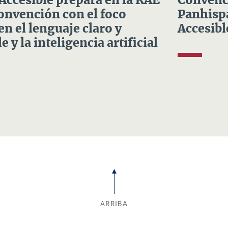
 Accesible prepara en la RAE
Convenci
Convención con el foco
Panhispá
en el lenguaje claro y
Accesibl
e y la inteligencia artificial
ARRIBA