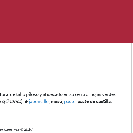
ura, de tallo piloso y ahuecado en su centro, hojas verdes,
 cylindrica
).
◆
jaboncillo
;
musú
;
paste
;
paste de castilla
.
mericanismos © 2010