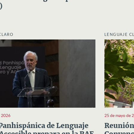
)
CLARO
LENGUAJE C
e 2026
25 de mayo de 
Panhispánica de Lenguaje
Reunión 