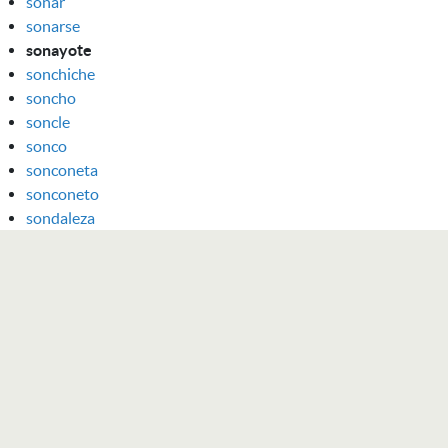
sonar
sonarse
sonayote
sonchiche
soncho
soncle
sonco
sonconeta
sonconeto
sondaleza