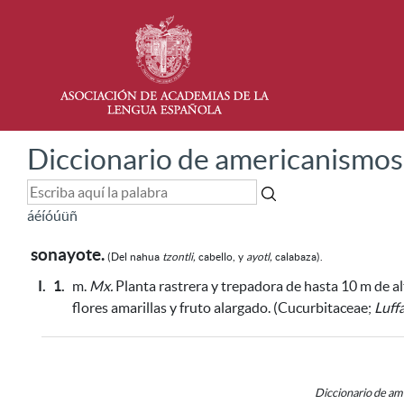
Diccionario de americanismos
á
é
í
ó
ú
ü
ñ
sonayote.
(Del
nahua
tzontli,
cabello,
y
ayotl,
calabaza).
I.
1.
m.
Mx.
Planta rastrera y trepadora de hasta 10 m de alt
flores amarillas y fruto alargado. (Cucurbitaceae;
Luffa
Diccionario de a