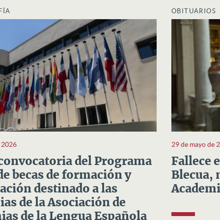
FÍA
OBITUARIOS
e 2026
29 de mayo de 
convocatoria del Programa
Fallece 
e becas de formación y
Blecua, 
ación destinado a las
Academi
as de la Asociación de
as de la Lengua Española