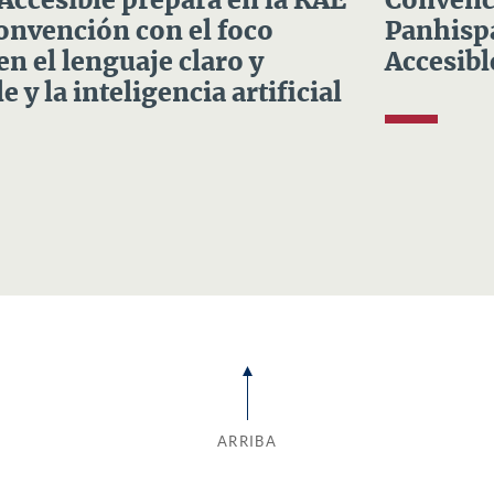
 Accesible prepara en la RAE
Convenci
Convención con el foco
Panhispá
en el lenguaje claro y
Accesibl
e y la inteligencia artificial
ARRIBA