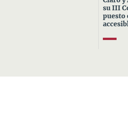
Claro y
su III 
puesto 
accesibl