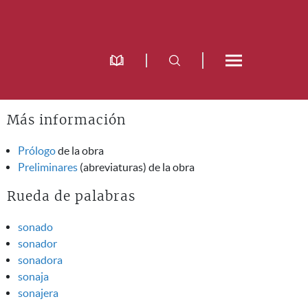
Más información
Prólogo
de la obra
Preliminares
(abreviaturas) de la obra
Rueda de palabras
sonado
sonador
sonadora
sonaja
sonajera