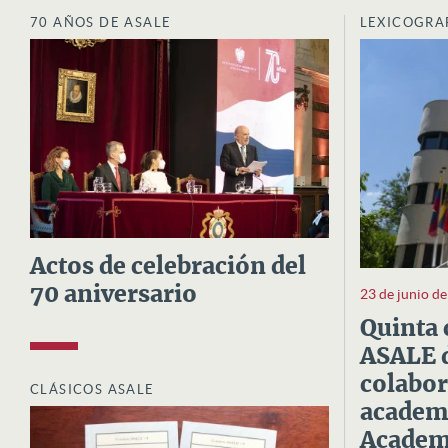
70 AÑOS DE ASALE
LEXICOGRA
Actos de celebración del
70 aniversario
23 de junio d
Quinta 
ASALE d
colabor
CLÁSICOS ASALE
academi
Academi