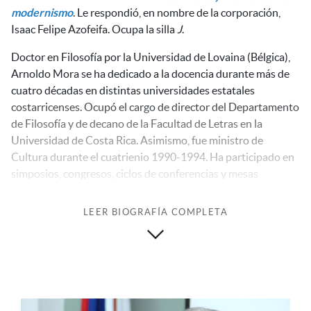
modernismo
. Le respondió, en nombre de la corporación,
Isaac Felipe Azofeifa. Ocupa la silla
J
.
Doctor en Filosofía por la Universidad de Lovaina (Bélgica),
Arnoldo Mora se ha dedicado a la docencia durante más de
cuatro décadas en distintas universidades estatales
costarricenses. Ocupó el cargo de director del Departamento
de Filosofía y de decano de la Facultad de Letras en la
Universidad de Costa Rica. Asimismo, fue ministro de
Cultura durante el cuatrienio 1990-1994. Ha participado en
simposios, congresos, ciclos de conferencias y mesas
redondas sobre cultura, sociedad, historia política, teología y
ética.
LEER BIOGRAFÍA COMPLETA
Sus estudios y obra publicados versan principalmente sobre
historia del pensamiento contemporáneo y sobre sus
manifestaciones y desarrollo en Costa Rica. Entre sus
principales libros destacan
Monseñor Romero
(1980),
Los
orígenes del pensamiento socialista en Costa Rica
(1988),