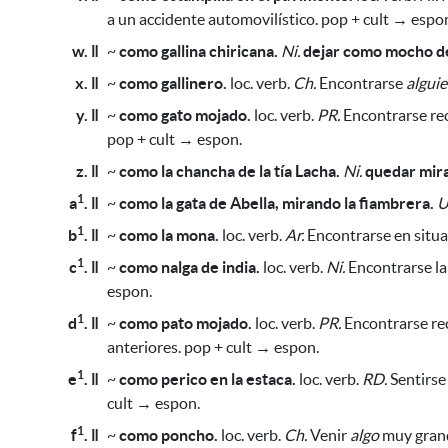
a un accidente automovilístico
. pop + cult → espo
w. ǁ
~
como gallina chiricana.
Ni.
dejar como mocho d
x. ǁ
~
como gallinero.
loc. verb.
Ch.
Encontrarse
algui
y. ǁ
~
como gato mojado.
loc. verb.
PR.
Encontrarse rec
pop + cult → espon.
z. ǁ
~
como la chancha de la tía Lacha.
Ni.
quedar mira
1
a
. ǁ
~
como la gata de Abella, mirando la fiambrera.
U
1
b
. ǁ
~
como la mona.
loc. verb.
Ar.
Encontrarse en situa
1
c
. ǁ
~
como nalga de india.
loc. verb.
Ni.
Encontrarse la 
espon.
1
d
. ǁ
~
como pato mojado.
loc. verb.
PR.
Encontrarse re
anteriores
. pop + cult → espon.
1
e
. ǁ
~
como perico en la estaca.
loc. verb.
RD.
Sentirs
cult → espon.
1
f
. ǁ
~
como poncho.
loc. verb.
Ch.
Venir
algo
muy grand