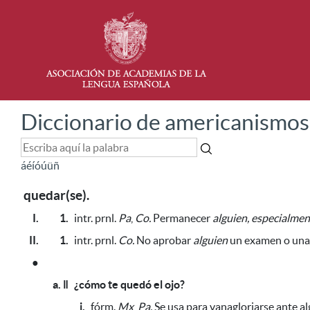
Diccionario de americanismos
á
é
í
ó
ú
ü
ñ
quedar(se).
I.
1.
intr. prnl.
Pa
,
Co.
Permanecer
alguien
, especialme
II.
1.
intr. prnl.
Co.
No aprobar
alguien
un examen o una 
●
a. ǁ
¿cómo te quedó el ojo?
i.
fórm.
Mx
,
Pa.
Se usa para vanagloriarse ante al