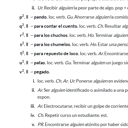
ii.
Ur.
Recibir
alguien
la peor parte de algo. pop +
2
p
. ǁ
~
pando.
loc. verb.
Gu.
Ahorrarse
alguien
la comida
2
q
. ǁ
~
para contar el cuento.
loc. verb.
Ch.
Resultar
al
2
r
. ǁ
~
para los chuchos.
loc. verb.
Ho.
Terminar
alguien
2
s
. ǁ
~
para los chumelos.
loc. verb.
Ho.
Estar
una pers
2
t
. ǁ
~
para repuesto de loco.
loc. verb.
Ar.
Encontrarse 
2
u
. ǁ
~
patas.
loc. verb.
Gu.
Terminar
alguien
un juego si
2
v
. ǁ
~
pegado.
i.
loc. verb.
Ch
,
Ar
,
Ur.
Ponerse
alguien
en evidenc
ii.
Ar.
Ser
alguien
identificado o asimilado a una 
espon.
iii.
Ar.
Electrocutarse, recibir un golpe de corriente
iv.
Ch.
Repetir curso un estudiante. est.
v.
PR.
Encontrarse
alguien
atónito
por haber sid