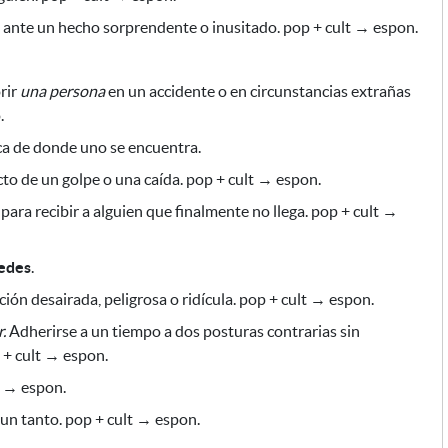
n ante un hecho sorprendente o inusitado. pop + cult → espon.
rir
una persona
en un accidente o en circunstancias extrañas
.
a de donde uno se encuentra.
cto de un golpe o una caída
. pop + cult → espon.
e
para recibir a alguien
que finalmente no llega. pop + cult →
edes
.
ión desairada, peligrosa o ridícula. pop + cult → espon.
.
Adherirse a un tiempo a dos posturas contrarias sin
 + cult → espon.
t → espon.
un tanto. pop + cult → espon.