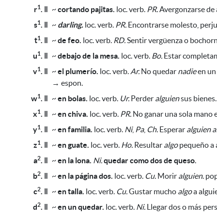
1
r
. ǁ
~
cortando pajitas.
loc. verb.
PR.
Avergonzarse de a
1
s
. ǁ
~
darling.
loc. verb.
PR.
Encontrarse molesto, perju
1
t
. ǁ
~
de feo.
loc. verb.
RD.
Sentir vergüenza o bochorno
1
u
. ǁ
~
debajo de la mesa.
loc. verb.
Bo.
Estar completam
1
v
. ǁ
~
el plumerío.
loc. verb.
Ar.
No quedar
nadie
en un 
→ espon.
1
w
. ǁ
~
en bolas.
loc. verb.
Ur.
Perder
alguien
sus bienes.
1
x
. ǁ
~
en chiva.
loc. verb.
PR.
No ganar una sola mano e
1
y
. ǁ
~
en familia.
loc. verb.
Ni
,
Pa
,
Ch.
Esperar
alguien
a
1
z
. ǁ
~
en guate.
loc. verb.
Ho.
Resultar
algo
pequeño a a
2
a
. ǁ
~
en la lona.
Ni.
quedar como dos de queso
.
2
b
. ǁ
~
en la página dos.
loc. verb.
Cu.
Morir
alguien
. po
2
c
. ǁ
~
en talla.
loc. verb.
Cu.
Gustar mucho
algo
a algui
2
d
. ǁ
~
en un quedar.
loc. verb.
Ni.
Llegar dos o más pers