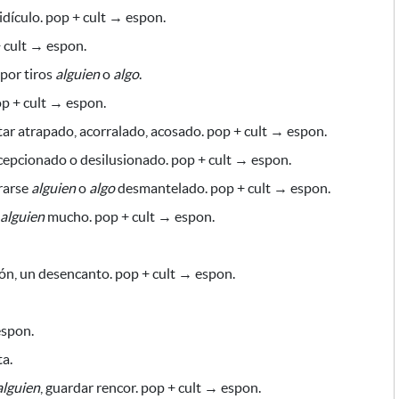
idículo. pop + cult → espon.
 cult → espon.
por tiros
alguien
o
algo
.
op + cult → espon.
ar atrapado, acorralado, acosado. pop + cult → espon.
epcionado o desilusionado. pop + cult → espon.
rarse
alguien
o
algo
desmantelado. pop + cult → espon.
alguien
mucho. pop + cult → espon.
ón, un desencanto. pop + cult → espon.
espon.
ta.
alguien
, guardar rencor. pop + cult → espon.