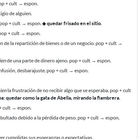
op + cult → espon.
gio de alguien.
 pop + cult → espon.
◆
quedar frisado en el sitio
.
 pop + cult → espon.
n de la repartición de bienes o de un negocio. pop + cult →
ien
de una parte de dinero ajeno. pop + cult → espon.
fusión, desbarajuste. pop + cult → espon.
ien
la frustración de no recibir algo que se esperaba. pop + cult
ha
;
quedar como la gata de Abella, mirando la fiambrera
.
 cult → espon.
abultado
debido a la pérdida de peso.
pop + cult → espon.
ver cumplidas sus esperanzas o expectativas.