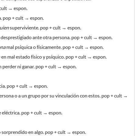
 cult → espon.
. pop + cult → espon.
guien
superviviente. pop + cult → espon.
desprestigiado ante otra persona. pop + cult → espon.
ona
mal psíquica o físicamente. pop + cult → espon.
en mal estado físico y psíquico. pop + cult → espon.
n perder ni ganar. pop + cult → espon.
ia. pop + cult → espon.
persona o a un grupo
por su vinculación con estos.
pop + cult →
 eléctrica. pop + cult → espon.
o sorprendido en algo
. pop + cult → espon.