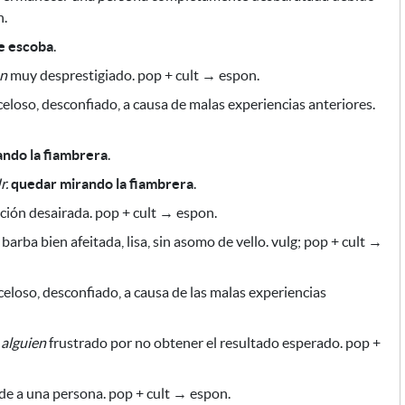
n.
e escoba
.
en
muy desprestigiado. pop + cult → espon.
eloso, desconfiado,
a causa de malas experiencias anteriores
.
ndo la fiambrera
.
r.
quedar mirando la fiambrera
.
ción desairada. pop + cult → espon.
barba bien afeitada, lisa, sin asomo de vello. vulg; pop + cult →
celoso, desconfiado,
a causa de las malas experiencias
e
alguien
frustrado
por no obtener el resultado esperado
. pop +
e a una persona. pop + cult → espon.