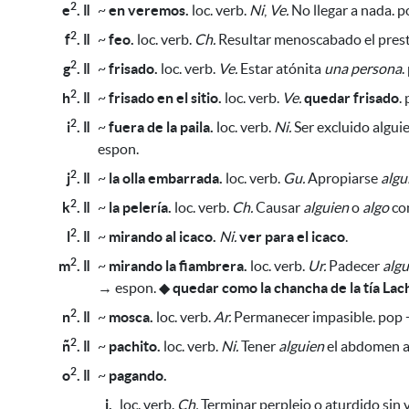
2
e
. ǁ
~
en veremos.
loc. verb.
Ni
,
Ve.
No llegar a nada. p
2
f
. ǁ
~
feo.
loc. verb.
Ch.
Resultar menoscabado el presti
2
g
. ǁ
~
frisado.
loc. verb.
Ve.
Estar atónita
una persona
.
2
h
. ǁ
~
frisado en el sitio.
loc. verb.
Ve.
quedar frisado
.
2
i
. ǁ
~
fuera de la paila.
loc. verb.
Ni.
Ser excluido alguie
espon.
2
j
. ǁ
~
la olla embarrada.
loc. verb.
Gu.
Apropiarse
algu
2
k
. ǁ
~
la pelería.
loc. verb.
Ch.
Causar
alguien
o
algo
con
2
l
. ǁ
~
mirando al icaco.
Ni.
ver para el icaco
.
2
m
. ǁ
~
mirando la fiambrera.
loc. verb.
Ur.
Padecer
algu
→ espon.
◆
quedar como la chancha de la tía Lac
2
n
. ǁ
~
mosca.
loc. verb.
Ar.
Permanecer impasible. pop +
2
ñ
. ǁ
~
pachito.
loc. verb.
Ni.
Tener
alguien
el abdomen 
2
o
. ǁ
~
pagando.
i.
loc. verb.
Ch.
Terminar perplejo o aturdido sin 