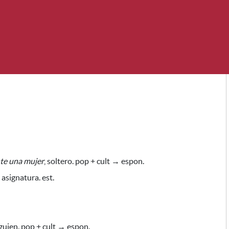
nte una mujer
,
soltero. pop + cult → espon.
asignatura. est.
guien. pop + cult → espon.