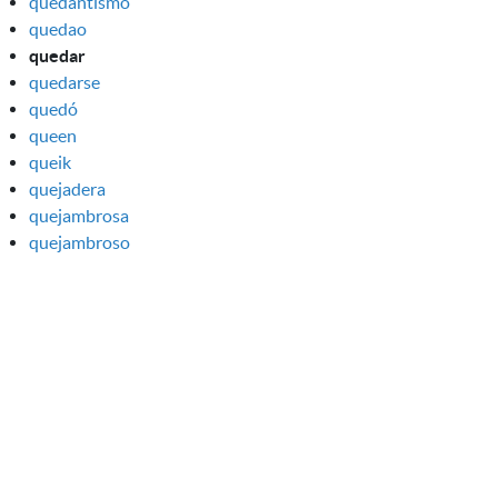
quedantismo
quedao
quedar
quedarse
quedó
queen
queik
quejadera
quejambrosa
quejambroso