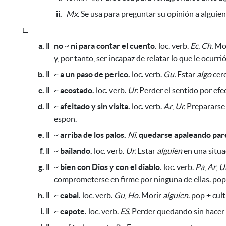
ii.
Mx.
Se usa para preguntar su opinión a alguie
□
a. ǁ
no
~
ni para contar el cuento.
loc. verb.
Ec
,
Ch.
Mo
y, por tanto, ser incapaz de relatar lo que le ocurrió
b. ǁ
~
a un paso de perico.
loc. verb.
Gu.
Estar
algo
cerc
c. ǁ
~
acostado.
loc. verb.
Ur.
Perder el sentido
por efe
d. ǁ
~
afeitado y sin visita.
loc. verb.
Ar
,
Ur.
Preparars
espon.
e. ǁ
~
arriba de los palos.
Ni.
quedarse apaleando par
f. ǁ
~
bailando.
loc. verb.
Ur.
Estar
alguien
en una situac
g. ǁ
~
bien con Dios y con el diablo.
loc. verb.
Pa
,
Ar
,
Ur
comprometerse en firme por ninguna de ellas. pop
h. ǁ
~
cabal.
loc. verb.
Gu
,
Ho.
Morir
alguien
. pop + cul
i. ǁ
~
capote.
loc. verb.
ES.
Perder quedando sin hacer 