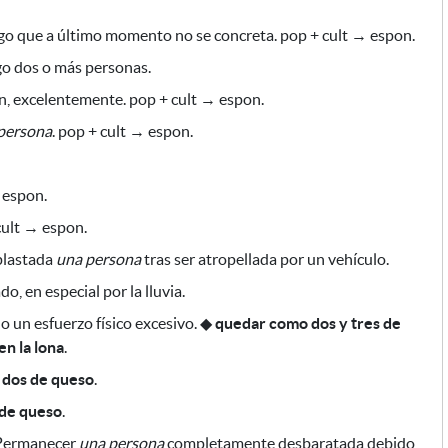
lgo que a último momento no se concreta
. pop + cult → espon.
go dos o más personas.
, excelentemente. pop + cult → espon.
persona
. pop + cult → espon.
 espon.
cult → espon.
plastada
una persona
tras ser atropellada por un vehículo
.
do,
en especial por la lluvia
.
 un esfuerzo físico excesivo.
◆
quedar como dos y tres de
en la lona
.
dos de queso
.
de queso
.
ermanecer
una persona
completamente desbaratada
debido