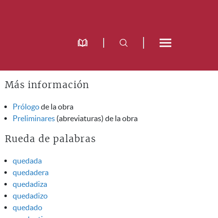
Más información
Prólogo
de la obra
Preliminares
(abreviaturas) de la obra
Rueda de palabras
quedada
quedadera
quedadiza
quedadizo
quedado