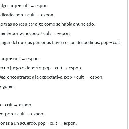
lgo. pop + cult → espon.
dicado. pop + cult → espon.
 tras no resultar algo como se había anunciado.
ente borracho. pop + cult → espon.
lugar del que las personas huyen o son despedidas. pop + cult
 pop + cult → espon.
n un juego o deporte. pop + cult → espon.
lgo
, encontrarse a la expectativa. pop + cult → espon.
lguien.
p + cult → espon.
en. pop + cult → espon.
onas a un acuerdo. pop + cult → espon.