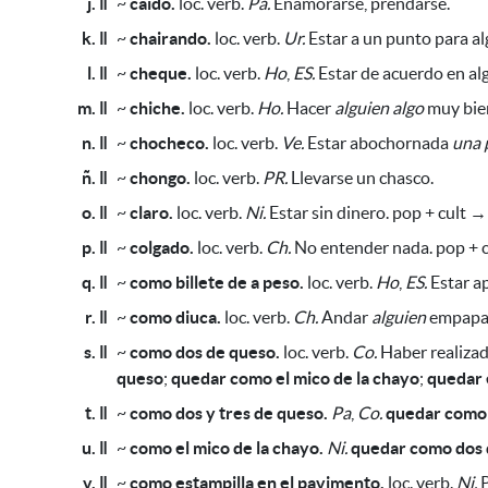
j. ǁ
~
caído.
loc. verb.
Pa.
Enamorarse, prendarse.
k. ǁ
~
chairando.
loc. verb.
Ur.
Estar a un punto
para a
l. ǁ
~
cheque.
loc. verb.
Ho
,
ES.
Estar de acuerdo en al
m. ǁ
~
chiche.
loc. verb.
Ho.
Hacer
alguien
algo
muy bien
n. ǁ
~
chocheco.
loc. verb.
Ve.
Estar abochornada
una 
ñ. ǁ
~
chongo.
loc. verb.
PR.
Llevarse un chasco.
o. ǁ
~
claro.
loc. verb.
Ni.
Estar sin dinero. pop + cult →
p. ǁ
~
colgado.
loc. verb.
Ch.
No entender nada. pop + 
q. ǁ
~
como billete de a peso.
loc. verb.
Ho
,
ES.
Estar a
r. ǁ
~
como diuca.
loc. verb.
Ch.
Andar
alguien
empapa
s. ǁ
~
como dos de queso.
loc. verb.
Co.
Haber realizado
queso
;
quedar como el mico de la chayo
;
quedar 
t. ǁ
~
como dos y tres de queso.
Pa
,
Co.
quedar como 
u. ǁ
~
como el mico de la chayo.
Ni.
quedar como dos 
v. ǁ
~
como estampilla en el pavimento.
loc. verb.
Ni.
P