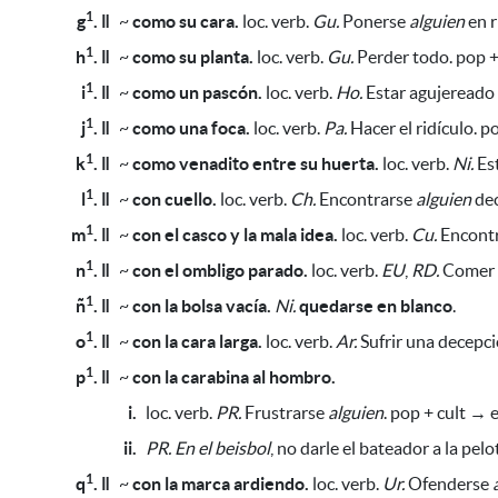
1
g
. ǁ
~
como su cara.
loc. verb.
Gu.
Ponerse
alguien
en r
1
h
. ǁ
~
como su planta.
loc. verb.
Gu.
Perder todo. pop +
1
i
. ǁ
~
como un pascón.
loc. verb.
Ho.
Estar agujereado 
1
j
. ǁ
~
como una foca.
loc. verb.
Pa.
Hacer el ridículo. p
1
k
. ǁ
~
como venadito entre su huerta.
loc. verb.
Ni.
Est
1
l
. ǁ
~
con cuello.
loc. verb.
Ch.
Encontrarse
alguien
dec
1
m
. ǁ
~
con el casco y la mala idea.
loc. verb.
Cu.
Encont
1
n
. ǁ
~
con el ombligo parado.
loc. verb.
EU
,
RD.
Comer
1
ñ
. ǁ
~
con la bolsa vacía.
Ni.
quedarse en blanco
.
1
o
. ǁ
~
con la cara larga.
loc. verb.
Ar.
Sufrir una decepci
1
p
. ǁ
~
con la carabina al hombro.
i.
loc. verb.
PR.
Frustrarse
alguien
. pop + cult → 
ii.
PR.
En el beisbol
, no darle el bateador a la pelo
1
q
. ǁ
~
con la marca ardiendo.
loc. verb.
Ur.
Ofenderse