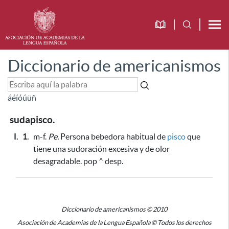
Diccionario de americanismos
á
é
í
ó
ú
ü
ñ
sudapisco.
I.
1.
m-f.
Pe.
Persona bebedora habitual de
pisco
que
tiene una sudoración excesiva y de olor
desagradable. pop ^ desp.
Diccionario de americanismos © 2010
Asociación de Academias de la Lengua Española © Todos los derechos