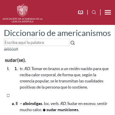
Diccionario de americanismos
á
é
í
ó
ú
ü
ñ
sudar(se).
I.
1.
tr.
RD.
Tomar en brazos a un recién nacido
para que
reciba calor corporal, de forma que, según la
creencia popular, se le transmitan las cualidades
positivas de la persona que lo sostiene
.
□
a. ǁ
~
albóndigas.
loc. verb.
RD.
Sudar en exceso, sentir
mucho calor.
◆
sudar municiones
.