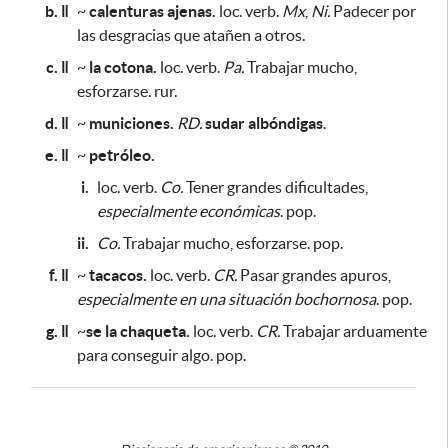
b. ǁ
~
calenturas ajenas.
loc. verb.
Mx
,
Ni.
Padecer por
las desgracias que atañen a otros.
c. ǁ
~
la cotona.
loc. verb.
Pa.
Trabajar mucho,
esforzarse. rur.
d. ǁ
~
municiones.
RD.
sudar albóndigas
.
e. ǁ
~
petróleo.
i.
loc. verb.
Co.
Tener grandes dificultades,
especialmente económicas
. pop.
ii.
Co.
Trabajar mucho, esforzarse. pop.
f. ǁ
~
tacacos.
loc. verb.
CR.
Pasar grandes apuros,
especialmente en una situación bochornosa
. pop.
g. ǁ
~
se la chaqueta.
loc. verb.
CR.
Trabajar arduamente
para conseguir algo
. pop.