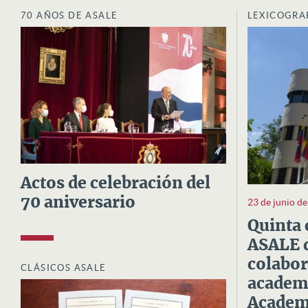
70 AÑOS DE ASALE
LEXICOGRA
Actos de celebración del
70 aniversario
23 de junio d
Quinta 
ASALE d
colabor
CLÁSICOS ASALE
academi
Academi