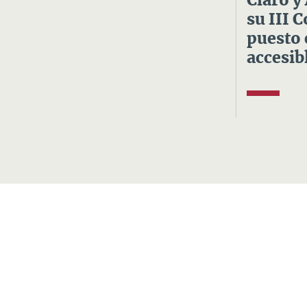
Claro y
su III 
puesto 
accesibl