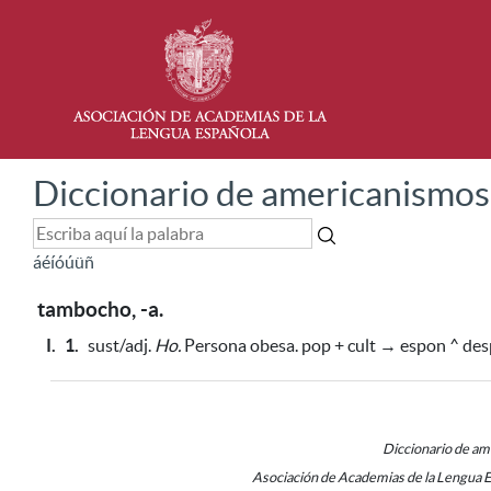
Diccionario de americanismos
á
é
í
ó
ú
ü
ñ
tambocho, -a.
I.
1.
sust/adj.
Ho.
Persona obesa. pop + cult → espon ^ des
Diccionario de a
Asociación de Academias de la Lengua 