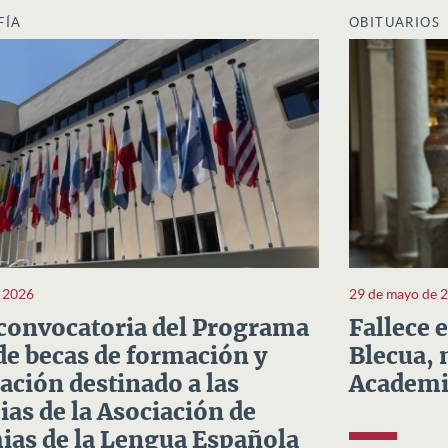
FÍA
OBITUARIOS
e 2026
29 de mayo de 
convocatoria del Programa
Fallece 
e becas de formación y
Blecua, 
ación destinado a las
Academi
as de la Asociación de
as de la Lengua Española