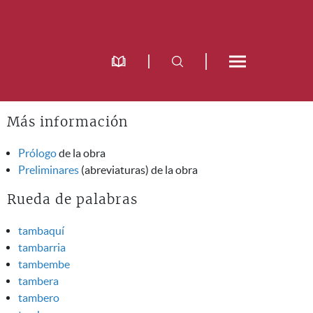
Más información
Prólogo
de la obra
Preliminares
(abreviaturas) de la obra
Rueda de palabras
tambaquí
tambarria
tambembe
tambera
tambero