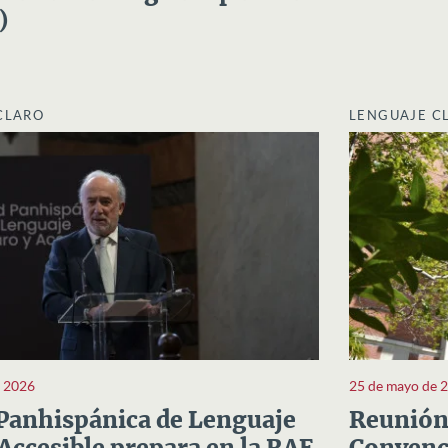
)
CLARO
LENGUAJE C
e 2026
25 de mayo de 
Panhispánica de Lenguaje
Reunión 