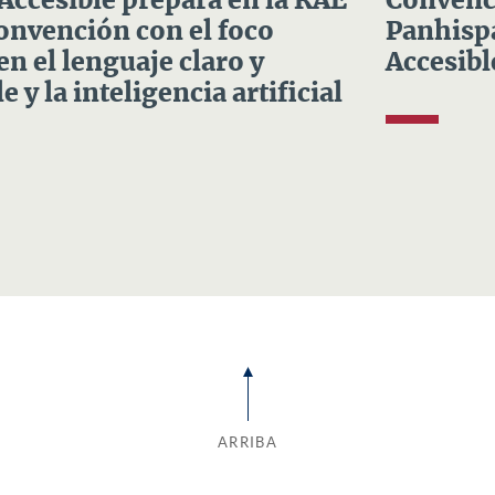
 Accesible prepara en la RAE
Convenci
Convención con el foco
Panhispá
en el lenguaje claro y
Accesibl
e y la inteligencia artificial
ARRIBA