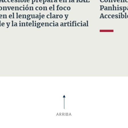
 Accesible prepara en la RAE
Convenci
Convención con el foco
Panhispá
en el lenguaje claro y
Accesibl
e y la inteligencia artificial
ARRIBA