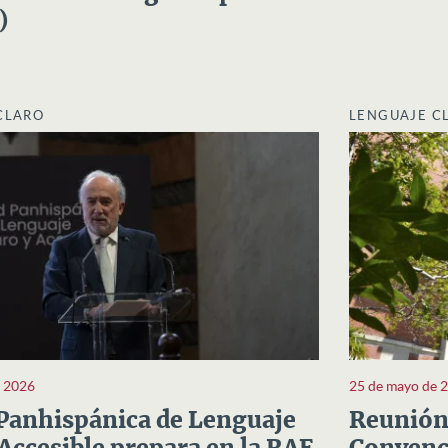
)
CLARO
LENGUAJE C
e 2026
25 de mayo de 
Panhispánica de Lenguaje
Reunión 