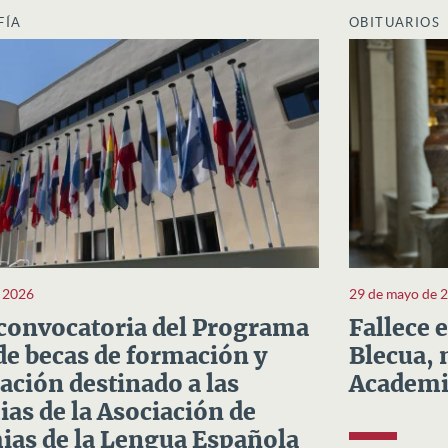
FÍA
OBITUARIOS
e 2026
29 de mayo de 
convocatoria del Programa
Fallece 
e becas de formación y
Blecua, 
ación destinado a las
Academi
as de la Asociación de
as de la Lengua Española