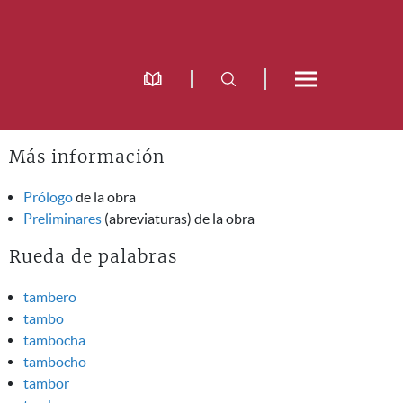
Más información
Prólogo
de la obra
Preliminares
(abreviaturas) de la obra
Rueda de palabras
tambero
tambo
tambocha
tambocho
tambor