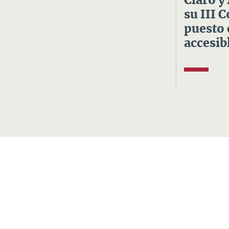
Claro y
su III 
puesto 
accesibl