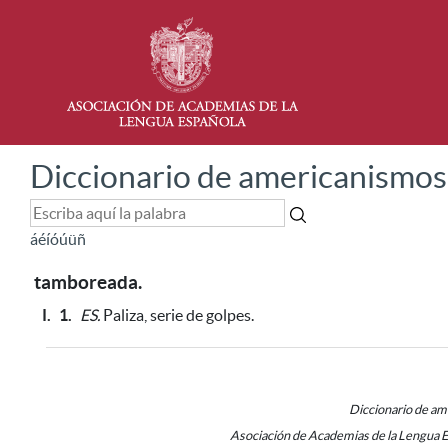
Diccionario de americanismos
á
é
í
ó
ú
ü
ñ
tamboreada.
I.
1.
ES.
Paliza, serie de golpes.
Diccionario de a
Asociación de Academias de la Lengua 