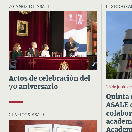
70 AÑOS DE ASALE
LEXICOGRA
Actos de celebración del
70 aniversario
23 de junio d
Quinta 
ASALE d
colabor
CLÁSICOS ASALE
academi
Academi