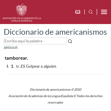
Diccionario de americanismos
á
é
í
ó
ú
ü
ñ
tamborear.
I.
1.
tr.
ES.
Golpear a
alguien
.
Diccionario de americanismos © 2010
Asociación de Academias de la Lengua Española © Todos los derechos
reservados